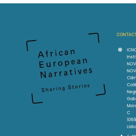
CONTACT
ICN
Ins
NOV
NOV
Ciên
Col
Neg
Gab
Mora
C
1069
Lisb