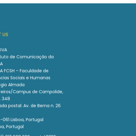
 US
OVA
tituto de Comunicação da
A
A FCSH – Faculdade de
cias Sociais e Humanas
égio Almada
reiros/Campus de Campolide,
. 348
da postal: Av. de Berna n. 26
-061 Lisboa, Portugal
oa, Portugal