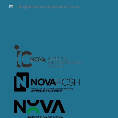
info@africaneuropeanarratives.eu